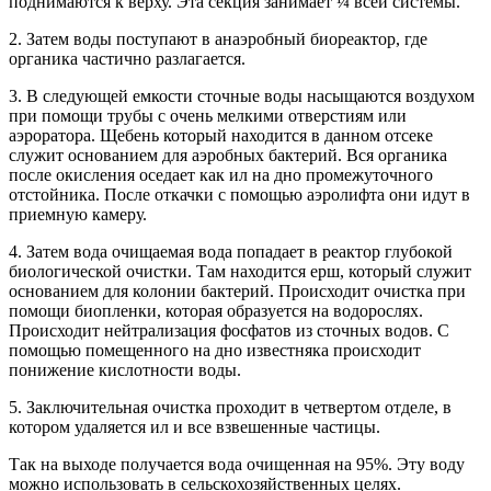
поднимаются к верху. Эта секция занимает ¼ всей системы.
2. Затем воды поступают в анаэробный биореактор, где
органика частично разлагается.
3. В следующей емкости сточные воды насыщаются воздухом
при помощи трубы с очень мелкими отверстиям или
аэроратора. Щебень который находится в данном отсеке
служит основанием для аэробных бактерий. Вся органика
после окисления оседает как ил на дно промежуточного
отстойника. После откачки с помощью аэролифта они идут в
приемную камеру.
4. Затем вода очищаемая вода попадает в реактор глубокой
биологической очистки. Там находится ерш, который служит
основанием для колонии бактерий. Происходит очистка при
помощи биопленки, которая образуется на водорослях.
Происходит нейтрализация фосфатов из сточных водов. С
помощью помещенного на дно известняка происходит
понижение кислотности воды.
5. Заключительная очистка проходит в четвертом отделе, в
котором удаляется ил и все взвешенные частицы.
Так на выходе получается вода очищенная на 95%. Эту воду
можно использовать в сельскохозяйственных целях.