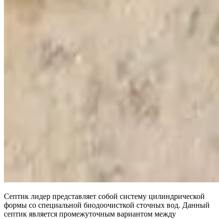
Септик лидер представляет собой систему цилиндрической
формы со специальной биодоочисткой сточных вод. Данный
септик является промежуточным вариантом между