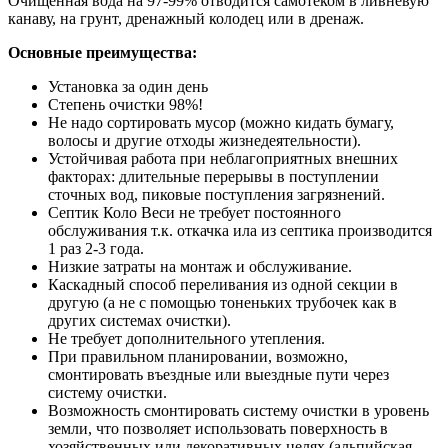
Очищенная вода на 97-99% отводится самотеком в ливневую
канаву, на грунт, дренажный колодец или в дренаж.
Основные преимущества:
Установка за один день
Степень очистки 98%!
Не надо сортировать мусор (можно кидать бумагу,
волосы и другие отходы жизнедеятельности).
Устойчивая работа при неблагоприятных внешних
факторах: длительные перерывы в поступлении
сточных вод, пиковые поступления загрязнений.
Септик Коло Веси не требует постоянного
обслуживания т.к. откачка ила из септика производится
1 раз 2-3 года.
Низкие затраты на монтаж и обслуживание.
Каскадный способ переливания из одной секции в
другую (а не с помощью тоненьких трубочек как в
других системах очистки).
Не требует дополнительного утепления.
При правильном планировании, возможно,
смонтировать въездные или выездные пути через
систему очистки.
Возможность смонтировать систему очистки в уровень
земли, что позволяет использовать поверхность в
хозяйственных или декоративных целях (альпийская