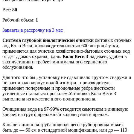
Вес:
80
Рабочий объем:
1
Заказать в рассрочку на 3 мес
Система глубокой биологической очистки
бытовых сточных
вод Коло Веси, производительностью 600 литров /сутки,
применяется для очистки хозяйственно-бытовых сточных вод
от дач , домов охраны , бань.
Коло Веси 3
надежен, удобен в
эксплуатации и требует минимального сервисного
обслуживания.
Для того что бы , установку не сдавливало грунтом снаружи и
не распирало корпус водой изнутри , производитель
применяет поперечные и продольные ребра жесткости
усиленные стальным профилем.Установка Коло Веси 3
выполнена из качественного полипропилена.
Очищенная вода на 97-99% отводится самотеком в ливневую
канаву, на грунт, дренажный колодец или в дренаж.
Канализационная труба подводящего трубопровода может
быть до — 60 см в стандартной модификации, или до — 110