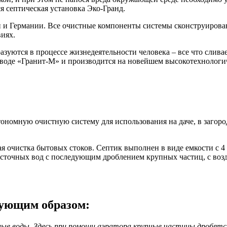
я септическая установка Эко-Гранд.
и и Германии. Все очистные компоненты системы сконструиров
иях.
разуются в процессе жизнедеятельности человека – все что слив
аводе «Гранит-М» и производится на новейшем высокотехнолог
тономную очистную систему для использования на даче, в заго
 очистка бытовых стоков. Септик выполнен в виде емкости с 4 
я сточных вод с последующим дроблением крупных частиц, с во
дующим образом:
ые воды. Здесь при помощи аэратора крупные частицы дробятся 