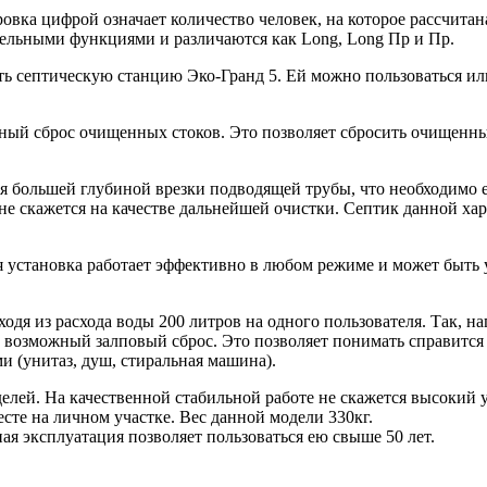
вка цифрой означает количество человек, на которое рассчитан
ельными функциями и различаются как Long, Long Пр и Пр.
ть септическую станцию Эко-Гранд 5. Ей можно пользоваться и
ый сброс очищенных стоков. Это позволяет сбросить очищенны
 большей глубиной врезки подводящей трубы, что необходимо ес
е скажется на качестве дальнейшей очистки. Септик данной хара
я установка работает эффективно в любом режиме и может быть у
одя из расхода воды 200 литров на одного пользователя. Так, н
но возможный залповый сброс. Это позволяет понимать справитс
 (унитаз, душ, стиральная машина).
елей. На качественной стабильной работе не скажется высокий 
те на личном участке. Вес данной модели 330кг.
я эксплуатация позволяет пользоваться ею свыше 50 лет.