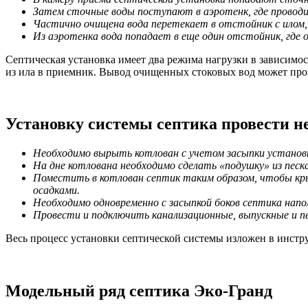
Затем сточные воды поступают в аэротенк, где провод
Частично очищена вода перетекает в отстойник с илом, 
Из аэротенка вода попадает в еще один отстойник, где 
Септическая установка имеет два режима нагрузки в зависимост
из ила в приемник. Вывод очищенных стоковых вод может пров
Установку системы септика провести не
Необходимо вырыть котлован с учетом засыпки установк
На дне котлована необходимо сделать «подушку» из песка
Поместить в котлован септик таким образом, чтобы кр
осадками.
Необходимо одновременно с засыпкой боков септика напол
Провести и подключить канализационные, выпускные и п
Весь процесс установки септической системы изложен в инстру
Модельный ряд септика Эко-Гранд