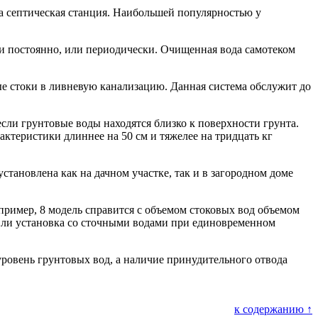
а септическая станция. Наибольшей популярностью у
ли постоянно, или периодически. Очищенная вода самотеком
е стоки в ливневую канализацию. Данная система обслужит до
ли грунтовые воды находятся близко к поверхности грунта.
ктеристики длиннее на 50 см и тяжелее на тридцать кг
становлена как на дачном участке, так и в загородном доме
апример, 8 модель справится с объемом стоковых вод объемом
я ли установка со сточными водами при единовременном
уровень грунтовых вод, а наличие принудительного отвода
к содержанию ↑