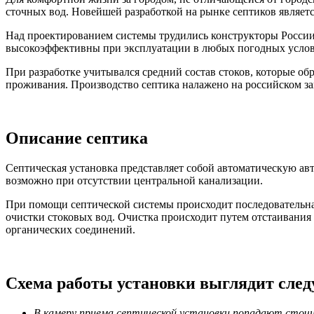
сточных вод. Новейшей разработкой на рынке септиков являетс
Над проектированием системы трудились конструкторы Росси
высокоэффективны при эксплуатации в любых погодных услов
При разработке учитывался средний состав стоков, которые об
проживания. Производство септика налажено на российском з
Описание септика
Септическая установка представляет собой автоматическую ав
возможно при отсутствии центральной канализации.
При помощи септической системы происходит последовательная
очистки стоковых вод. Очистка происходит путем отстаивани
органических соединений.
Схема работы установки выглядит сле
В камеру приема септической установки попадают сточн