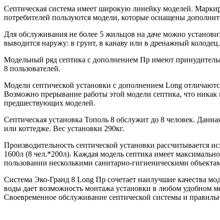
Септическая система имеет широкую линейку моделей. Маркиро
потребителей пользуются модели, которые оснащены дополнит
Для обслуживания не более 5 жильцов на даче можно установи
выводится наружу: в грунт, в канаву или в дренажный колодец.
Модельный ряд септика с дополнением Пр имеют принудительн
8 пользователей.
Модели септической установки с дополнением Long отличаются
Возможно прерывание работы этой модели септика, что никак н
предшествующих моделей.
Септическая установка Тополь 8 обслужит до 8 человек. Данна
или коттедже. Вес установки 290кг.
Производительность септической установки рассчитывается исх
1600л (8 чел.*200л). Каждая модель септика имеет максималь
пользовании несколькими санитарно-гигиеническими объектами
Система Эко-Гранд 8 Long Пр сочетает наилучшие качества мод
воды дает возможность монтажа установки в любом удобном мес
Своевременное обслуживание септической системы и правильна